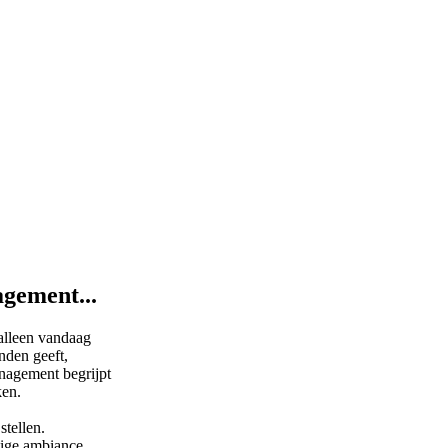
agement...
 alleen vandaag
nden geeft,
nagement begrijpt
ken.
stellen.
tige ambiance.