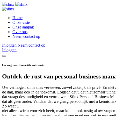
Home
Onze visie
Onze aanpak
Over ons
Neem contact op
Inloggen
Neem contact op
Inloggen
Uw weg naar financiële welvaart.
Ontdek de rust van personal business man
Uw vermogen zit in alles verweven, zowel zakelijk als privé. En niet
de dag, maar ook in de toekomst. Logisch dat u dat niet zomaar uit ha
dat vraagt deskundigheid en vertrouwen. Sfinx Personal Business Ma
dat als geen ander. Vandaar dat we graag persoonlijk met u kennisma
Zo weet u
niet alleen wie u voor zich heeft, maar kunt u ook rustig al uw vragen 
Een goed gevoel begint nu eenmaal met een goed gesprek in een pret